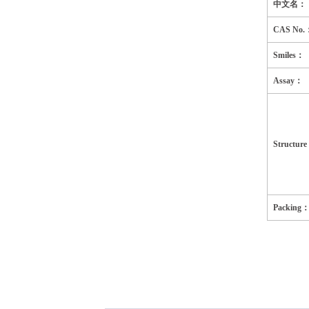
中文名：
CAS No.
Smiles：
Assay：
Structur
Packing