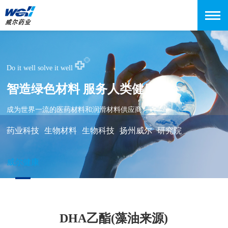
Do it well solve it well
智造绿色材料 服务人类健康
成为世界一流的医药材料和润滑材料供应商
药业科技
生物材料
生物科技
扬州威尔
研究院
威尔健康
DHA乙酯(藻油来源)