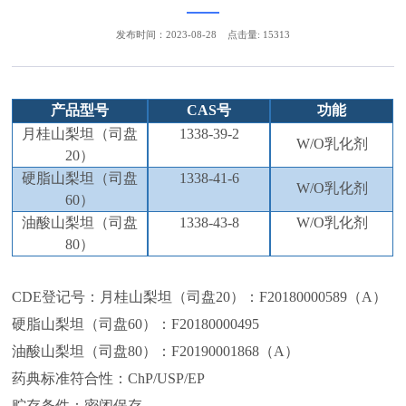
发布时间：2023-08-28
点击量: 15313
产品型号
CAS
号
功能
月桂山梨坦
（
司盘
1338-39-2
W/O
乳化剂
2
0
）
硬脂山梨坦
（
司盘
1338-41-6
W/O
乳化剂
60
）
油酸山梨坦
（
司盘
1338-43-8
W/O
乳化剂
80
）
CDE登记号：月桂山梨坦（司盘20）：F20180000589（A）
硬脂山梨坦（司盘60）：F20180000495
油酸山梨坦（司盘80）：F20190001868（A）
药典标准符合性：ChP/USP/EP
贮存条件：密闭保存。