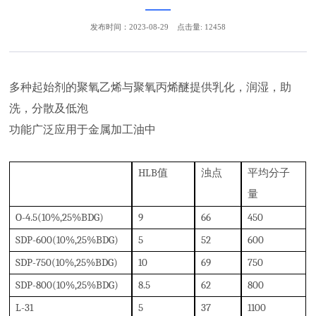
发布时间：2023-08-29
点击量: 12458
多种起始剂的聚氧乙烯与聚氧丙烯醚提供乳化，润湿，助
洗，分散及低泡
功能广泛应用于金属加工油中
HLB
值
浊点
平均分子
量
O
-4.5(10%,25%BDG)
9
6
6
4
50
SDP-600(10%,25%BDG)
5
5
2
6
00
S
DP-750(10%,25%BDG)
1
0
6
9
7
50
S
DP-800(10%,25%BDG)
8
.5
6
2
8
00
L
-31
5
3
7
1
100