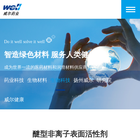
Do it well solve it well
智造绿色材料 服务人类健康
成为世界一流的医药材料和润滑材料供应商
药业科技
生物材料
生物科技
扬州威尔
研究院
威尔健康
醚型非离子表面活性剂