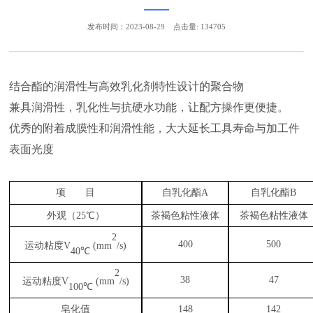
发布时间：2023-08-29
点击量: 134705
结合酯的润滑性与高效乳化剂特性设计的聚合物
兼具润滑性，乳化性与抗硬水功能，让配方操作更便捷。
优秀的附着成膜性和润滑性能，大大延长工具寿命与加工件
表面光度
项
目
自乳化酯
A
自乳化酯
B
外观（
25℃）
茶褐色粘性液体
茶褐色粘性液体
2
400
500
运动粘度
V
(mm
/s)
40℃
2
38
47
运动粘度
V
(mm
/s)
100℃
皂化值
148
142