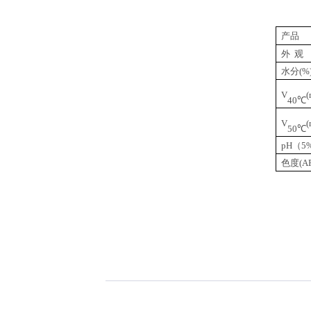
产品
外
观
水分
V
40℃
V
50℃
pH（
色度
(A