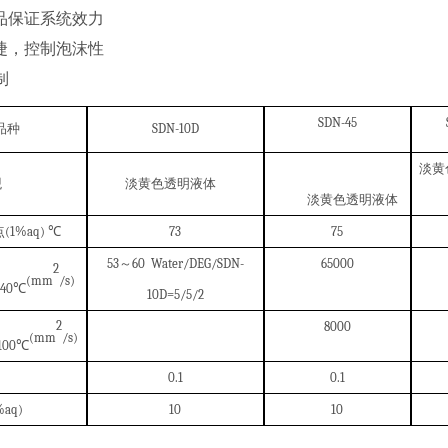
品保证系统效力
捷，控制泡沫性
制
SDN-45
品种
SDN-10D
淡黄
观
淡黄色透明液体
淡黄色透明液体
点
(1%aq)
℃
73
75
53
～
60
Water/DEG/SDN-
65000
2
(mm
/s
)
40
℃
10D=5/5/2
2
8000
(mm
/s
)
100
℃
0.1
0.1
1%aq)
10
10