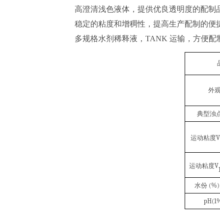
高澄清浅色液体，提供优良透明度的配制
稳定的粘度和增稠性，提高生产配制的便
多规格水剂稀释液，TANK 运输，方便配
外
典型浊
运动粘度
V
运动粘度
V
水份
(%)
pH(