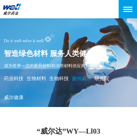
Do it well solve it well
智造绿色材料 服务人类健康
成为世界一流的医药材料和润滑材料供应商
药业科技
生物材料
生物科技
扬州威尔
研究院
威尔健康
“威尔达”WY—Ll03