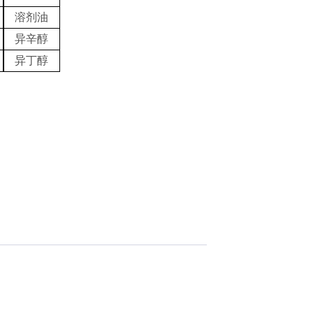
溶剂油
异辛醇
异丁醇