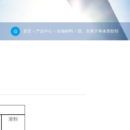
首页
>
产品中心
>
生物材料
>
阴、非离子单体类助剂
溶剂