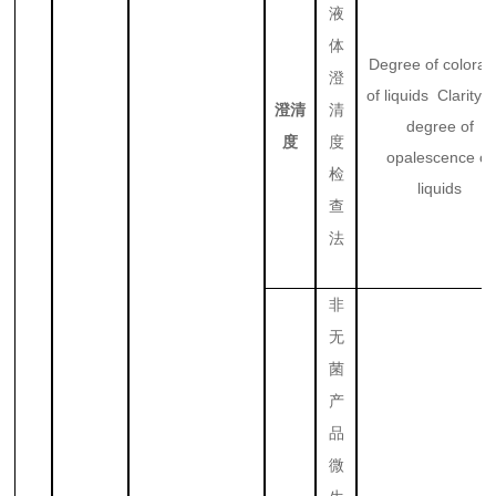
液
体
Degree of colorat
澄
of liquids Clarity 
澄清
清
degree of
度
度
opalescence of
检
liquids
查
法
非
无
菌
产
品
微