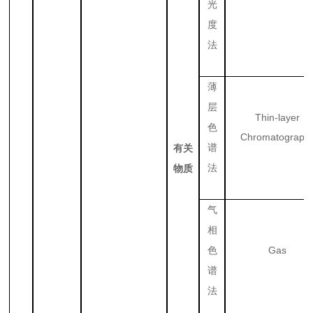
光
度
法
薄
层
Thin-layer
色
Chromatograph
谱
有关
法
物质
气
相
Gas
色
谱
法