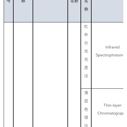
号
称
名称
名
称
红
外
分
Infrared
光
Spectrophotomet
光
度
法
薄
层
Thin-layer
色
Chromatograph
谱
法