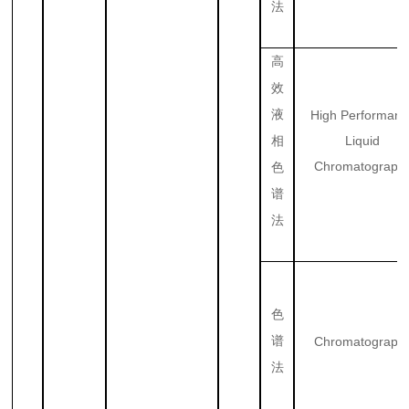
法
高
效
液
High Performanc
Liquid
相
Chromatograph
色
谱
法
色
谱
Chromatograph
法