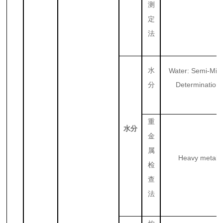
测
定
法
水
Water: Semi-Mic
Determination
分
重
水分
金
属
Heavy metal
检
查
法