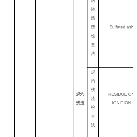
灼
烧
残
Sulfated ash
渣
检
查
法
炽
灼
残
炽灼
RESIDUE ON
渣
IGNITION
残渣
检
查
法