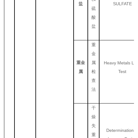
SULFATE
盐
硫
酸
盐
重
金
重金
属
Heavy Metals Lim
Test
属
检
查
法
干
燥
失
Determination o
重