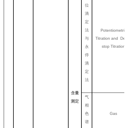
位
滴
定
法
Potentiometric
Titration and Dea
与
stop Titration
永
停
滴
定
法
含量
气
测定
相
Gas
色
谱