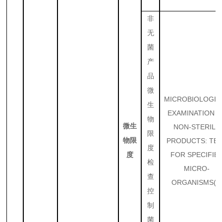
非
无
菌
产
品
微
MICROBIOLOGIC
生
EXAMINATION 
物
微生
NON-STERILE
限
物限
PRODUCTS: TE
度
FOR SPECIFIE
度
检
MICRO-
查
ORGANISMS(3
控
制
菌