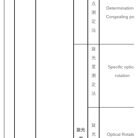
点
Determination o
测
Congealing poin
定
法
旋
光
度
Specific optical
rotation
测
定
法
旋
旋光
光
Optical Rotation