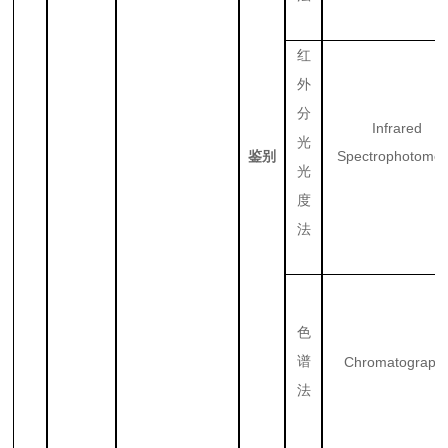
红
外
分
Infrared
光
Spectrophotomet
鉴别
光
度
法
色
谱
Chromatograph
法