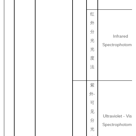
红
外
分
Infrared
光
Spectrophotomet
光
度
法
紫
-
外
可
见
Ultraviolet - Visib
分
Spectrophotomet
光