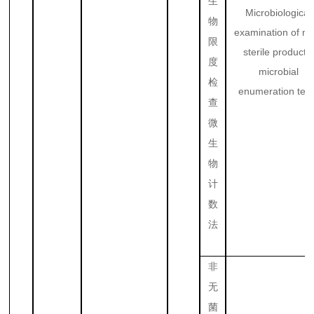
生
Microbiological
物
examination of no
限
sterile products:
度
microbial
检
enumeration test
查
微
生
物
计
数
法
非
无
菌