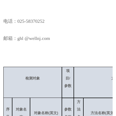
电话：025-58370252
邮箱：ghl @wellnj.com
项
/
检测对象
目
方
参数
方
序
对象名
参数
法
(
)
(
)
对象名称
英文
方法名称
英文