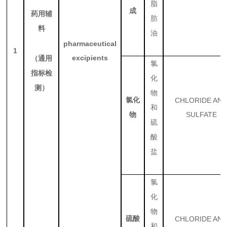
脂
成
药用辅
肪
料
油
pharmaceutical
1
excipients
（通用
氯
指标检
化
测）
物
氯化
CHLORIDE AN
和
SULFATE
物
硫
酸
盐
氯
化
物
硫酸
CHLORIDE AN
和