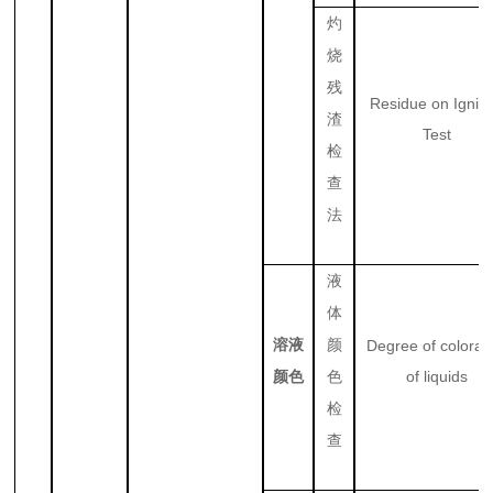
灼
烧
残
Residue on Igniti
渣
Test
检
查
法
液
体
溶液
颜
Degree of colorat
of liquids
颜色
色
检
查