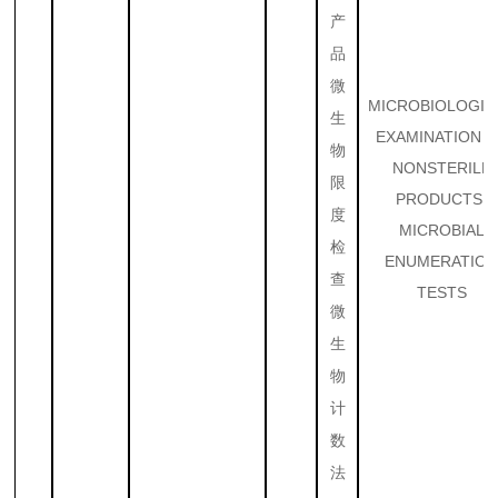
产
品
微
MICROBIOLOGIC
生
EXAMINATION 
物
NONSTERILE
限
PRODUCTS:
度
MICROBIAL
检
ENUMERATIO
查
TESTS
微
生
物
计
数
法