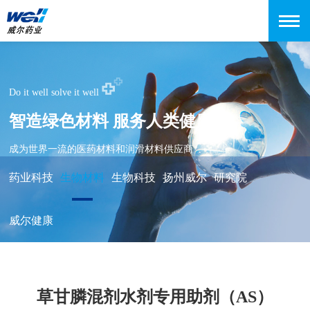
Do it well solve it well
智造绿色材料 服务人类健康
成为世界一流的医药材料和润滑材料供应商
药业科技
生物材料
生物科技
扬州威尔
研究院
威尔健康
草甘膦混剂水剂专用助剂（AS）