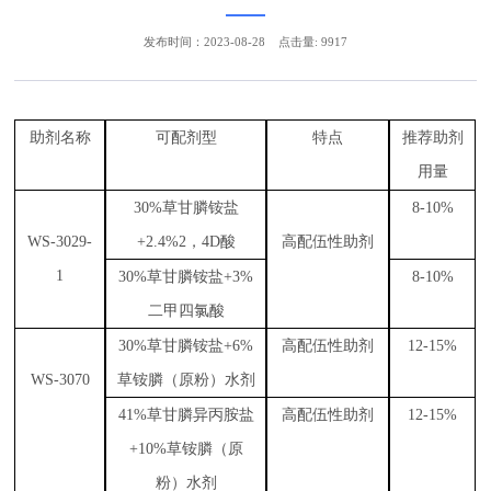
发布时间：2023-08-28
点击量: 9917
助剂
名称
可
配剂型
特点
推荐助剂
用量
3
0%草甘膦铵盐
8
-10%
WS-
3029-
+2.4%2，
4
D酸
高配伍性助剂
1
3
0%草甘膦铵盐+3%
8
-10%
二甲四氯酸
3
0%草甘膦铵盐+6%
高配伍性助剂
1
2-15%
WS-3070
草铵膦（原粉）水剂
4
1%草甘膦异丙胺盐
高配伍性助剂
1
2-15%
+10%草铵膦（原
粉）水剂