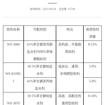
发布时间：2023-08-28
点击量: 15748
助剂
名称
可
配剂型
特点
推荐助剂
用量
WS-3080
41
%草甘膦异
丙
胺
高药效
，
牛
脂胺
8-15%
盐水剂与
88
%草铵
类
助剂
膦颗粒剂
30.5
%
草
甘
膦
铵
盐
低
价
位
，通用、
5-8%
WS-8118D-
水剂
非
增
稠型助剂
1
41
%草甘
膦
异丙铵
5
-8%
盐水剂
30.5
%草甘
膦
铵盐
高
效、高配伍性
8-10%
WS-3070
水剂
通用型
助
剂