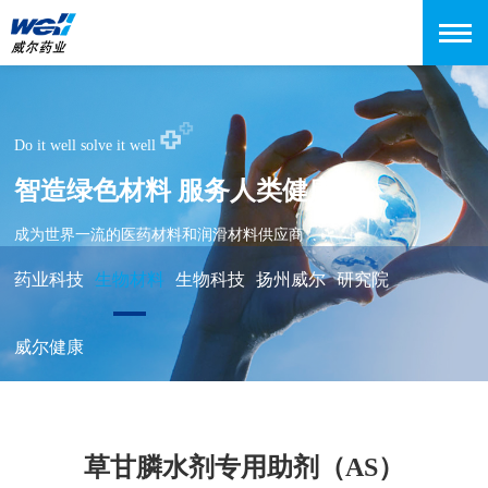
Do it well solve it well
智造绿色材料 服务人类健康
成为世界一流的医药材料和润滑材料供应商
药业科技
生物材料
生物科技
扬州威尔
研究院
威尔健康
草甘膦水剂专用助剂（AS）