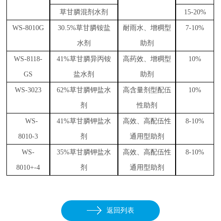
草
甘膦混剂水剂
15
-20%
WS-8010G
30.5
%
草
甘
膦
铵
盐
耐
雨水、增稠型
7
-10%
水剂
助
剂
WS-8118-
4
1
%草甘
膦
异丙铵
高
药
效
、增稠
型
10
%
GS
盐水剂
助剂
WS
-3023
62
%草甘膦钾盐水
高
含量剂
型
配伍
10%
剂
性
助
剂
WS
-
41
%
草
甘膦钾
盐水
高
效、高配伍性
8
-10%
8010-3
剂
通用型
助
剂
WS
-
35
%
草
甘膦钾
盐
水
高
效、高配伍性
8
-10%
8010+-4
剂
通用型
助
剂
返回列表